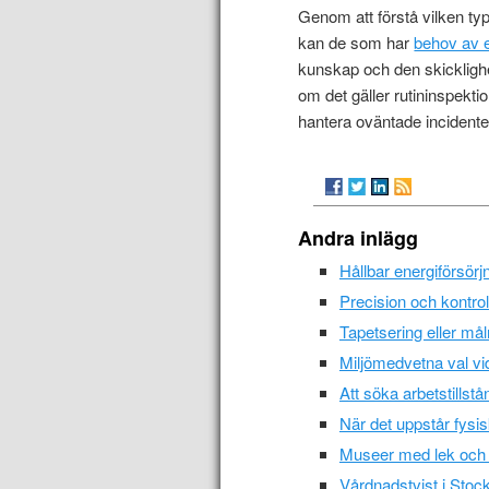
Genom att förstå vilken ty
kan de som har
behov av 
kunskap och den skickligh
om det gäller rutininspekti
hantera oväntade incidente
Andra inlägg
Hållbar energiförsör
Precision och kontrol
Tapetsering eller må
Miljömedvetna val vid
Att söka arbetstills
När det uppstår fysi
Museer med lek och l
Vårdnadstvist i Stoc