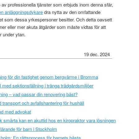
p av professionella tjänster som erbjuds inom denna sfär,
en anläggningsdykare
dra nytta av den omfattande
et som dessa yrkespersoner besitter. Och detta oavsett
oner eller mer akuta åtgärder som måste vidtas för att
r under ytan.
19 dec. 2024
jning för din fastighet genom bergvärme i Bromma
l med sektionsfällning i trånga trädgårdsmiljöer
lning – vad passar din renovering bäst?
 transport och avfallshantering för hushåll
tånd med advokat
sk smärta kan en akuttid hos en kiropraktor vara lösningen
ärande för barn i Stockholm
kholm: En rättsprocess för barnets bästa