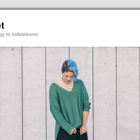
t
gg för kaffeälskaren