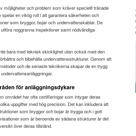
av möjligheter och problem som kräver speciellt tränade
pelar en viktig roll i att garantera säkerheten och
ioner som bryggor, bojar och undervattenskablar. De
n utföra noggranna inspektioner samt nödvändiga
inte bara med teknisk skicklighet utan också med den
förbättra och bibehålla undervattensstrukturer. Genom att
 metoder och de senaste teknikerna skapar de en trygg
a undervattensanläggningar.
råden för anläggningsdykare
området har ofta certifieringar som intygar deras
olika uppgifter med hög precision. Det kan inkludera att
struktioner som bryggor och bojar är trygga och i gott
anisationer som är beroende av sådana strukturer är det
översikt över deras tillstånd.