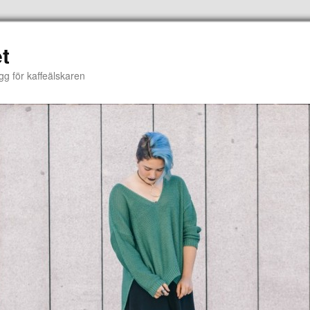
t
gg för kaffeälskaren