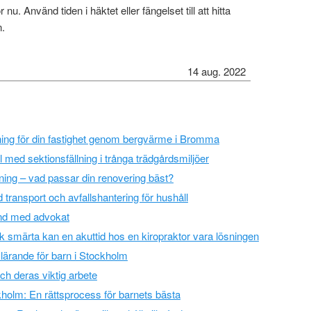
nu. Använd tiden i häktet eller fängelset till att hitta
n.
14 aug. 2022
jning för din fastighet genom bergvärme i Bromma
l med sektionsfällning i trånga trädgårdsmiljöer
lning – vad passar din renovering bäst?
 transport och avfallshantering för hushåll
tånd med advokat
sk smärta kan en akuttid hos en kiropraktor vara lösningen
ärande för barn i Stockholm
h deras viktig arbete
kholm: En rättsprocess för barnets bästa