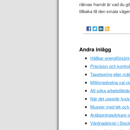
räknas framåt är vad du gör 
tillbaka till den smala väge
Andra inlägg
Hållbar energiförsör
Precision och kontrol
Tapetsering eller må
Miljömedvetna val vid
Att söka arbetstills
När det uppstår fysi
Museer med lek och l
Anläggningsdykare oc
Vårdnadstvist i Stoc