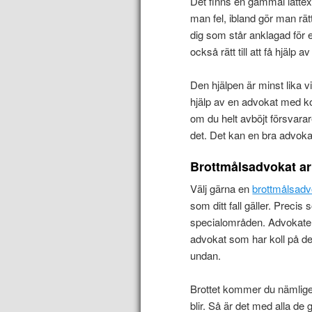
Det finns en gammal låtte
man fel, ibland gör man rät
dig som står anklagad för e
också rätt till att få hjälp 
Den hjälpen är minst lika v
hjälp av en advokat med koll
om du helt avböjt försvara
det. Det kan en bra advokat s
Brottmålsadvokat arbe
Välj gärna en
brottmålsadv
som ditt fall gäller. Precis
specialområden. Advokater är 
advokat som har koll på det 
undan.
Brottet kommer du nämligen 
blir. Så är det med alla de