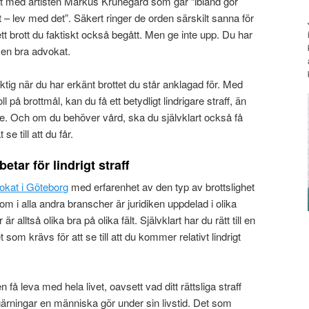
xt med artisten Markus Krunegård som går “ibland gör
t – lev med det”. Säkert ringer de orden särskilt sanna för
tt brott du faktiskt också begått. Men ge inte upp. Du har
av en bra advokat.
iktig när du har erkänt brottet du står anklagad för. Med
 på brottmål, kan du få ett betydligt lindrigare straff, än
re. Och om du behöver vård, ska du självklart också få
e till att du får.
tar för lindrigt straff
okat i Göteborg
med erfarenhet av den typ av brottslighet
 som i alla andra branscher är juridiken uppdelad i olika
alltså olika bra på olika fält. Självklart har du rätt till en
som krävs för att se till att du kommer relativt lindrigt
få leva med hela livet, oavsett vad ditt rättsliga straff
 gärningar en människa gör under sin livstid. Det som