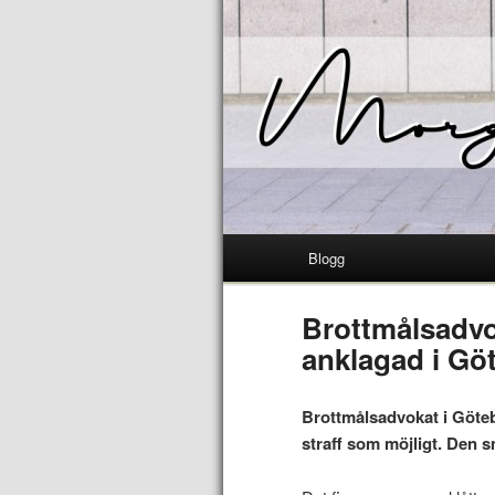
Blogg
Brottmålsadvo
anklagad i Gö
Brottmålsadvokat i Götebo
straff som möjligt. Den sm