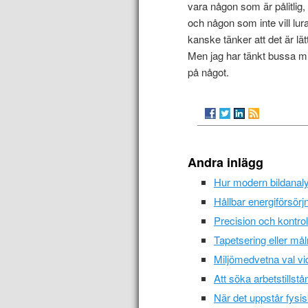
vara någon som är pålitlig,
och någon som inte vill lur
kanske tänker att det är lät
Men jag har tänkt bussa m
på något.
Andra inlägg
Hur modern bildanalys
Hållbar energiförsör
Precision och kontrol
Tapetsering eller må
Miljömedvetna val vid
Att söka arbetstills
När det uppstår fysi