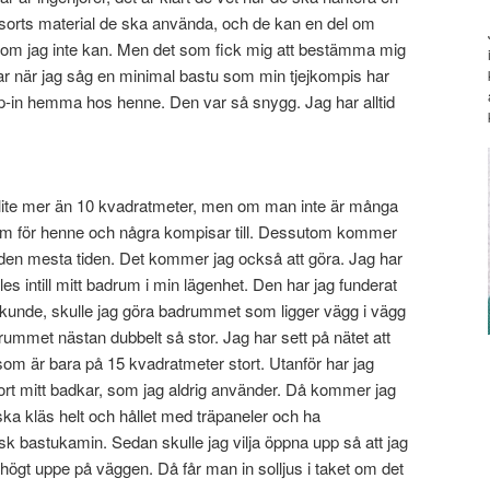
a sorts material de ska använda, och de kan en del om
som jag inte kan. Men det som fick mig att bestämma mig
var när jag såg en minimal bastu som min tjejkompis har
 kryp-in hemma hos henne. Den var så snygg. Jag har alltid
p lite mer än 10 kvadratmeter, men om man inte är många
rum för henne och några kompisar till. Dessutom kommer
den mesta tiden. Det kommer jag också att göra. Jag har
es intill mitt badrum i min lägenhet. Den har jag funderat
g kunde, skulle jag göra badrummet som ligger vägg i vägg
ummet nästan dubbelt så stor. Jag har sett på nätet att
om är bara på 15 kvadratmeter stort. Utanför har jag
rt mitt badkar, som jag aldrig använder. Då kommer jag
ska kläs helt och hållet med träpaneler och ha
sk bastukamin. Sedan skulle jag vilja öppna upp så att jag
r högt uppe på väggen. Då får man in solljus i taket om det