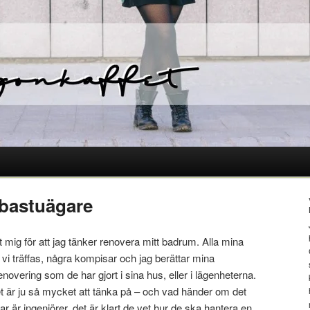
 bastuägare
 mig för att jag tänker renovera mitt badrum. Alla mina
 vi träffas, några kompisar och jag berättar mina
novering som de har gjort i sina hus, eller i lägenheterna.
Det är ju så mycket att tänka på – och vad händer om det
ar är ingenjörer, det är klart de vet hur de ska hantera en