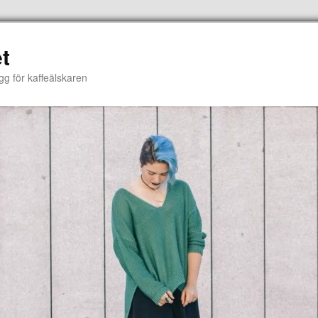
t
gg för kaffeälskaren