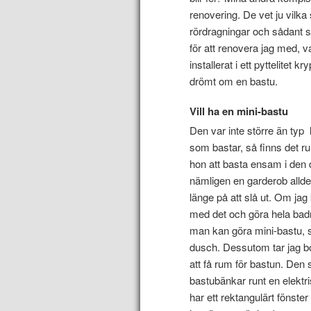
renovering. De vet ju vilk
rördragningar och sådant 
för att renovera jag med, 
installerat i ett pyttelitet
drömt om en bastu.
Vill ha en mini-bastu
Den var inte större än ty
som bastar, så finns det 
hon att basta ensam i den 
nämligen en garderob alldel
länge på att slå ut. Om ja
med det och göra hela badr
man kan göra mini-bastu, s
dusch. Dessutom tar jag bo
att få rum för bastun. Den 
bastubänkar runt en elektri
har ett rektangulärt fönste