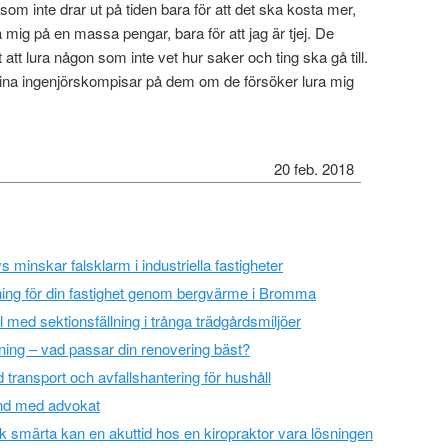
 som inte drar ut på tiden bara för att det ska kosta mer,
a mig på en massa pengar, bara för att jag är tjej. De
t att lura någon som inte vet hur saker och ting ska gå till.
ina ingenjörskompisar på dem om de försöker lura mig
20 feb. 2018
 minskar falsklarm i industriella fastigheter
jning för din fastighet genom bergvärme i Bromma
l med sektionsfällning i trånga trädgårdsmiljöer
lning – vad passar din renovering bäst?
 transport och avfallshantering för hushåll
tånd med advokat
sk smärta kan en akuttid hos en kiropraktor vara lösningen