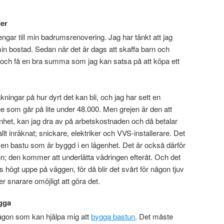
der
ngar till min badrumsrenovering. Jag har tänkt att jag
min bostad. Sedan när det är dags att skaffa barn och
en och få en bra summa som jag kan satsa på att köpa ett
räkningar på hur dyrt det kan bli, och jag har sett en
e som går på lite under 48.000. Men grejen är den att
nhet, kan jag dra av på arbetskostnaden och då betalar
llt inräknat; snickare, elektriker och VVS-installerare. Det
i en bastu som är byggd i en lägenhet. Det är också därför
stun; den kommer att underlätta vädringen efteråt. Och det
 högt uppe på väggen, för då blir det svårt för någon tjuv
ler snarare omöjligt att göra det.
gga
 någon som kan hjälpa mig att
bygga bastun
. Det måste