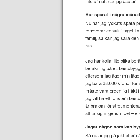
inte är natt när jag bastar.
Har sparat i några måna
Nu har jag lyckats spara pe
renoverar en sak i taget i 
familj, så kan jag sälja d
hus.
Jag har kollat lite olika be
beräkning på ett bastubygg
eftersom jag äger min läge
jag bara 38.000 kronor för a
måste vara ordentlig fläkt 
jag vill ha ett fönster i ba
är bra om fönstret monteras
att ta sig in genom det – el
Jagar någon som kan by
Så nu är jag på jakt efter