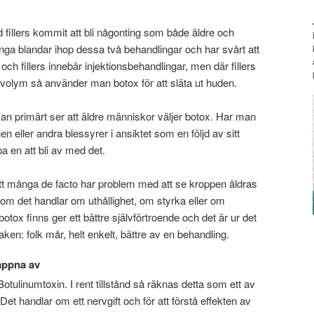
fillers kommit att bli någonting som både äldre och
ga blandar ihop dessa två behandlingar och har svårt att
och fillers innebär injektionsbehandlingar, men där fillers
volym så använder man botox för att släta ut huden.
n primärt ser att äldre människor väljer botox. Har man
en eller andra blessyrer i ansiktet som en följd av sitt
a en att bli av med det.
tt många de facto har problem med att se kroppen åldras
t om det handlar om uthållighet, om styrka eller om
otox finns ger ett bättre självförtroende och det är ur det
en: folk mår, helt enkelt, bättre av en behandling.
lappna av
Botulinumtoxin. I rent tillstånd så räknas detta som ett av
Det handlar om ett nervgift och för att förstå effekten av