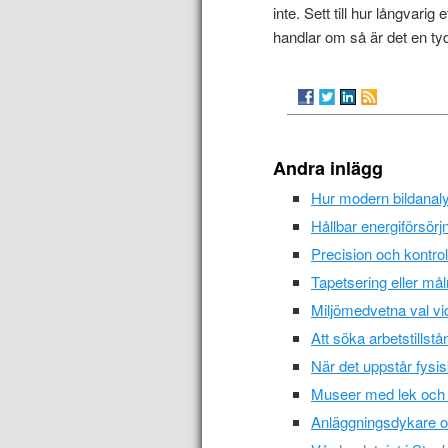
inte. Sett till hur långvari
handlar om så är det en tydl
Andra inlägg
Hur modern bildanalys
Hållbar energiförsör
Precision och kontrol
Tapetsering eller må
Miljömedvetna val vid
Att söka arbetstills
När det uppstår fysi
Museer med lek och l
Anläggningsdykare oc