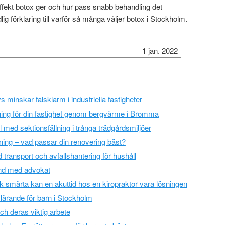
g effekt botox ger och hur pass snabb behandling det
ig förklaring till varför så många väljer botox i Stockholm.
1 jan. 2022
 minskar falsklarm i industriella fastigheter
jning för din fastighet genom bergvärme i Bromma
l med sektionsfällning i trånga trädgårdsmiljöer
lning – vad passar din renovering bäst?
 transport och avfallshantering för hushåll
tånd med advokat
sk smärta kan en akuttid hos en kiropraktor vara lösningen
ärande för barn i Stockholm
h deras viktig arbete