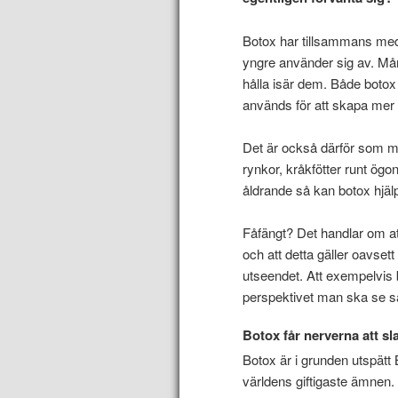
Botox har tillsammans med 
yngre använder sig av. Mån
hålla isär dem. Både botox 
används för att skapa mer 
Det är också därför som ma
rynkor, kråkfötter runt ögon
åldrande så kan botox hjälp
Fåfängt? Det handlar om a
och att detta gäller oavset
utseendet. Att exempelvis b
perspektivet man ska se sak
Botox får nerverna att s
Botox är i grunden utspätt 
världens giftigaste ämnen. 