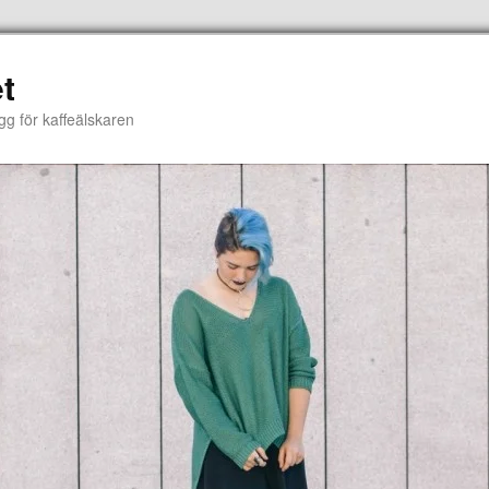
t
gg för kaffeälskaren