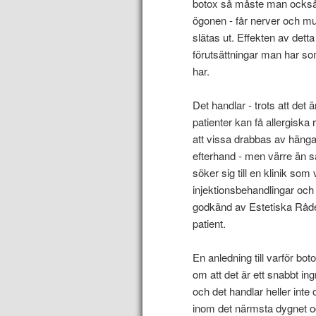
botox så måste man också b
ögonen - får nerver och musk
slätas ut. Effekten av dett
förutsättningar man har s
har.
Det handlar - trots att det 
patienter kan få allergiska
att vissa drabbas av hängan
efterhand - men värre än så
söker sig till en klinik so
injektionsbehandlingar och
godkänd av Estetiska Rådet
patient.
En anledning till varför boto
om att det är ett snabbt ing
och det handlar heller int
inom det närmsta dygnet oc