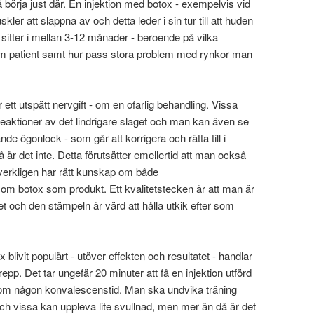
örja just där. En injektion med botox - exempelvis vid
ler att slappna av och detta leder i sin tur till att huden
a sitter i mellan 3-12 månader - beroende på vilka
om patient samt hur pass stora problem med rynkor man
är ett utspätt nervgift - om en ofarlig behandling. Vissa
 reaktioner av det lindrigare slaget och man kan även se
de ögonlock - som går att korrigera och rätta till i
 är det inte. Detta förutsätter emellertid att man också
m verkligen har rätt kunskap om både
 om botox som produkt. Ett kvalitetstecken är att man är
 och den stämpeln är värd att hålla utkik efter som
x blivit populärt - utöver effekten och resultatet - handlar
repp. Det tar ungefär 20 minuter att få en injektion utförd
e om någon konvalescenstid. Man ska undvika träning
h vissa kan uppleva lite svullnad, men mer än då är det